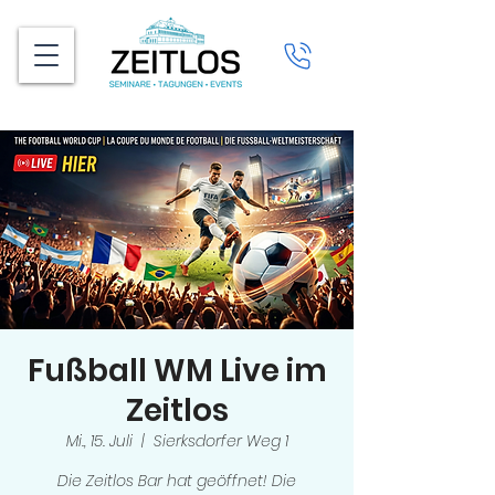
Fußball WM Live im
Zeitlos
Mi., 15. Juli
  |  
Sierksdorfer Weg 1
Die Zeitlos Bar hat geöffnet! Die